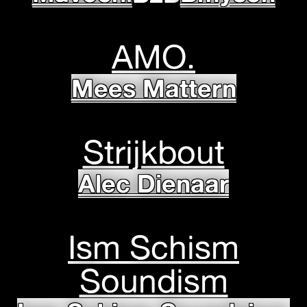
AMO.
Mees Mattern
Strijkbout
Alec Dienaar
Ism Schism
Soundism