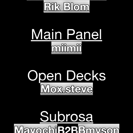
Rik Blom
Main Panel
miimii
Open Decks
Mox.steve
Subrosa
Mavochi
Bmyson
B2B