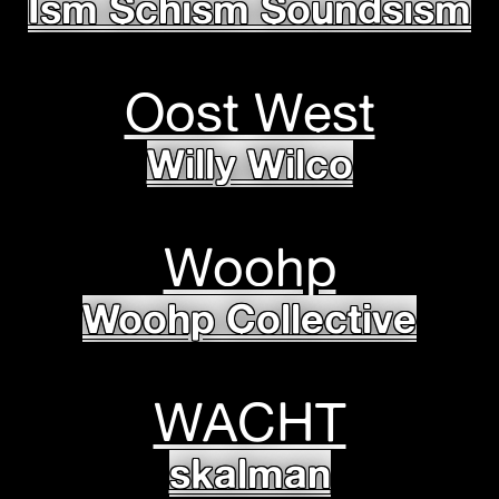
Ism Schism Soundsism
Oost West
Willy Wilco
Woohp
Woohp Collective
WACHT
skalman