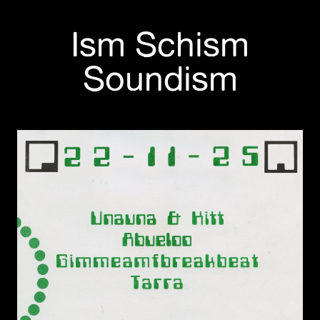
Ism Schism
Soundism